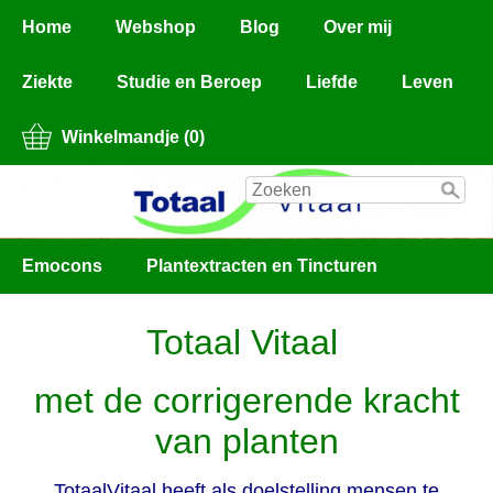
Home
Webshop
Blog
Over mij
Ziekte
Studie en Beroep
Liefde
Leven
Winkelmandje (0)
Emocons
Plantextracten en Tincturen
Totaal Vitaal
met de corrigerende kracht
van planten
TotaalVitaal heeft als doelstelling mensen te