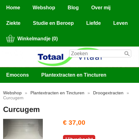
Home
Webshop
Blog
Over mij
Ziekte
Studie en Beroep
Liefde
Leven
Winkelmandje (0)
Emocons
Plantextracten en Tincturen
Webshop
»
Plantextracten en Tincturen
»
Droogextracten
»
Curcugem
Curcugem
€ 37,00